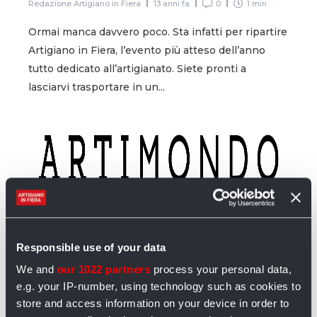
Redazione Artigiano in Fiera
13 anni fa
0
1 min
Ormai manca davvero poco. Sta infatti per ripartire
Artigiano in Fiera, l’evento più atteso dell’anno
tutto dedicato all’artigianato. Siete pronti a
lasciarvi trasportare in un...
Responsible use of your data
We and
our 1022 partners
process your personal data,
Tutti in piazza… digitale!
e.g. your IP-number, using technology such as cookies to
Redazione Artigiano in Fiera
13 anni fa
0
1 min
store and access information on your device in order to