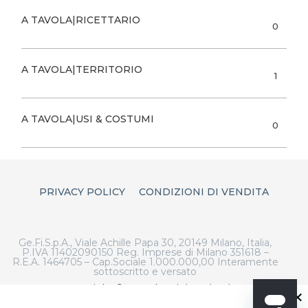
A TAVOLA|RICETTARIO
0
A TAVOLA|TERRITORIO
1
A TAVOLA|USI & COSTUMI
0
PRIVACY POLICY
CONDIZIONI DI VENDITA
Ge.Fi.S.p.A., Viale Achille Papa 30, 20149 Milano, Italia,
P.IVA 11402090150 Reg. Imprese di Milano 351618 –
R.E.A. 1464705 – Cap.Sociale 1.000.000,00 Interamente
sottoscritto e versato
Copyright © 2023 |
Artigiano in Fiera