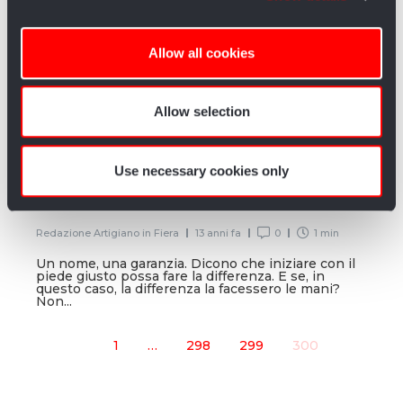
provide social media features and to analyse our traffic.
We also share information about your use of our site with
Allow all cookies
our social media, advertising and analytics partners who
may combine it with other information that you’ve
provided to them or that they’ve collected from your use
Allow selection
of their services.
Use necessary cookies only
Artimondo: Un nome, una garanzia
Redazione Artigiano in Fiera
13 anni fa
0
1 min
Un nome, una garanzia. Dicono che iniziare con il
piede giusto possa fare la differenza. E se, in
questo caso, la differenza la facessero le mani?
Non...
1
…
298
299
300