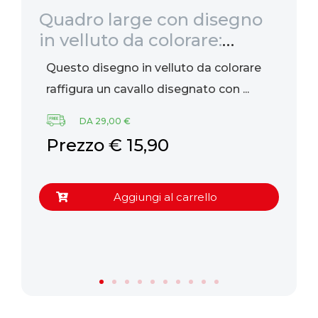
i
Quadro large con disegno
Co
,
in velluto da colorare:
pe
Cavallo mandala, 47x35cm
Questo disegno in velluto da colorare
La
raffigura un cavallo disegnato con ...
gi
DA 29,00 €
Prezzo € 15,90
P
Aggiungi al carrello