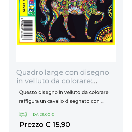
i
Quadro large con disegno
Co
,
in velluto da colorare:
pe
Cavallo mandala, 47x35cm
Questo disegno in velluto da colorare
La
raffigura un cavallo disegnato con ...
gi
DA 29,00 €
Prezzo € 15,90
P