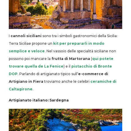
I
cannoli siciliani
sono tra i simboli gastronomici della Sicilia:
Terra Siciliae propone un
kit per prepararli in modo
semplice e veloce
. Nel vassoio delle specialità siciliane non
possono poi mancare la
frutta di Martorana
(
qui potete
trovare quella de La Fenice
) e il
pistacchio di Bronte
DOP
. Parlando di artigianato tipico sull’
e-commerce di
Artigiano in Fiera
troviamo anche le celebri
ceramiche di
Caltagirone
.
Artigianato italiano: Sardegna