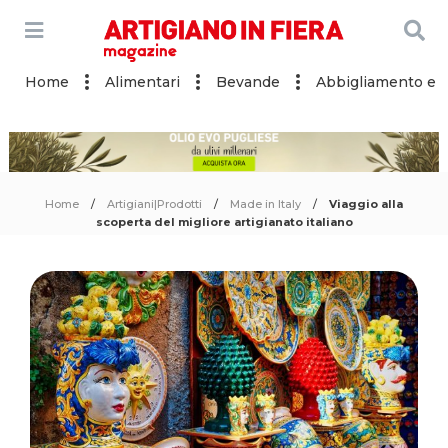
Home
Alimentari
Bevande
Abbigliamento e a
Home
Artigiani|Prodotti
Made in Italy
Viaggio alla
scoperta del migliore artigianato italiano