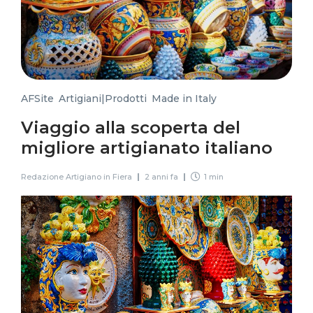
AFSite
,
Artigiani|Prodotti
,
Made in Italy
Viaggio alla scoperta del
migliore artigianato italiano
Redazione Artigiano in Fiera
2 anni fa
1 min