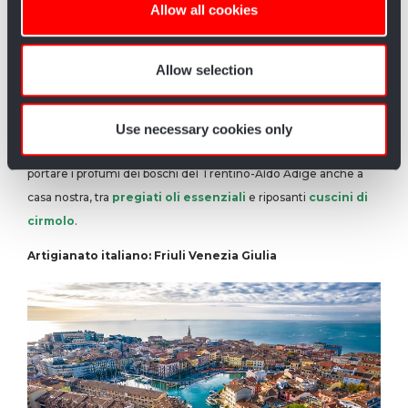
Allow all cookies
our social media, advertising and analytics partners who
may combine it with other information that you’ve
provided to them or that they’ve collected from your use
Allow selection
of their services.
Use necessary cookies only
Grazie all’
e-commerce di Artigiano In Fiera
possiamo
portare i profumi dei boschi del Trentino-Aldo Adige anche a
casa nostra, tra
pregiati oli essenziali
e riposanti
cuscini di
cirmolo
.
Artigianato italiano: Friuli Venezia Giulia