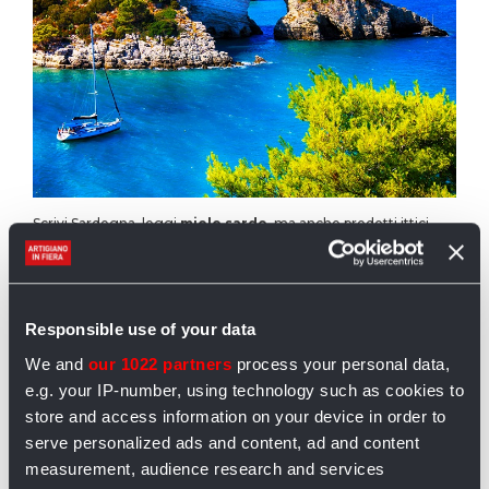
Scrivi Sardegna, leggi
miele sardo
, ma anche prodotti ittici
come la
bottarga di muggine
e il
tonno rosso di corsa
e il
tradizionale
pane guttiau
, indispensabile per preparare tante
deliziose ricette.
Responsible use of your data
Artigianato italiano: Puglia
We and
our 1022 partners
process your personal data,
e.g. your IP-number, using technology such as cookies to
store and access information on your device in order to
serve personalized ads and content, ad and content
measurement, audience research and services