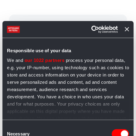
Responsible use of your data
We and
our 1022 partners
process your personal data,
e.g. your IP-number, using technology such as cookies to
store and access information on your device in order to
serve personalized ads and content, ad and content
measurement, audience research and services
development. You have a choice in who uses your data
and for what purposes. Your privacy choices are only
applicable on this digital property where you have made
your choices. You can change or withdraw your consent
any time from the Cookie Declaration or by clicking on
Consent
the Privacy trigger icon.
Tonno rosso di Corsa, 350g
Qu
Necessary
Selection