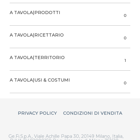
A TAVOLA|PRODOTTI
0
A TAVOLA|RICETTARIO
0
A TAVOLA|TERRITORIO
1
A TAVOLA|USI & COSTUMI
0
PRIVACY POLICY
CONDIZIONI DI VENDITA
Ge.Fi.S.p.A., Viale Achille Papa 30, 20149 Milano, Italia,