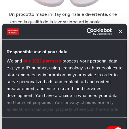
Un prodotto made in Itay originale e divertente, che
unisce la qualità della lavorazione artigianale
all’estetica pop. Queste ciabatte sono in plastica
anallergica e sono caratterizzate da una tomaia con
applicazione a mano di glitter multicolor e disegni
Pow o Cool realizzate in pailettes. Ideali per la
Responsible use of your data
piscina e per la spiaggia, sono pratiche e leggere.
We and
our 1022 partners
process your personal data,
Disponibili sia in bianco che in nero.
e.g. your IP-number, using technology such as cookies to
store and access information on your device in order to
Infradito-sandalo estivi
serve personalized ads and content, ad and content
artigianali
measurement, audience research and services
development. You have a choice in who uses your data
and for what purposes. Your privacy choices are only
applicable on this digital property where you have made
your choices. You can change or withdraw your consent
any time from the Cookie Declaration or by clicking on
Consent