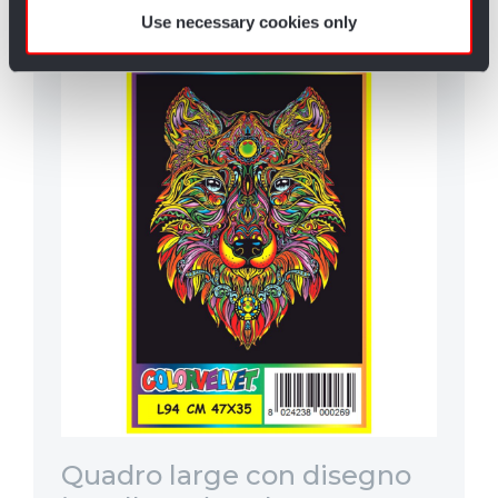
Use necessary cookies only
Quadro large con disegno
Ri