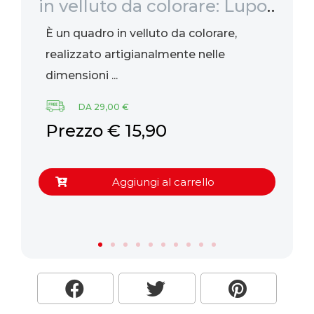
in velluto da colorare: Lupo,
fr
47x35cm
be
È un quadro in velluto da colorare,
Ri
realizzato artigianalmente nelle
be
dimensioni ...
ag
DA 29,00 €
Prezzo € 15,90
P
Aggiungi al carrello