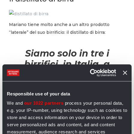
Mariano tiene molto anche a un altro prodotto
“laterale” del suo birrificio: il distillato di birra:
Siamo solo in tre i
birrifici, in Italia, a
produrre il
distillato
di birra
. Da
duemilacinquecento
Responsible use of your data
We and
our 1022 partners
process your personal data,
litri di cotta, il nostro
e.g. your IP-number, using technology such as cookies to
tipico “taglio”, ne
store and access information on your device in order to
serve personalized ads and content, ad and content
estraiamo
measurement, audience research and services