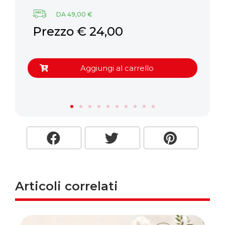
DA 49,00 €
P
Prezzo € 24,00
Aggiungi al carrello
Articoli correlati