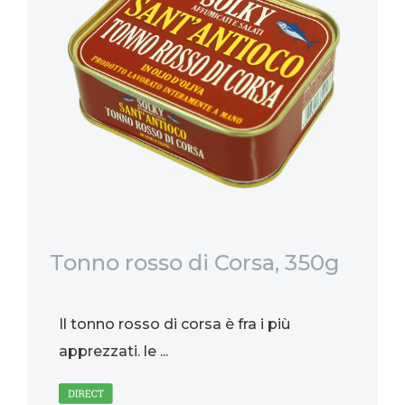
Tonno rosso di Corsa, 350g
Qu
in
4
Il tonno rosso di corsa è fra i più
È 
apprezzati. le ...
re
di