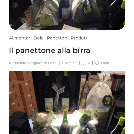
Alimentari
,
Dolci
,
Panettoni
,
Prodotti
Il panettone alla birra
Redazione Artigiano in Fiera
11 anni fa
0
1 min