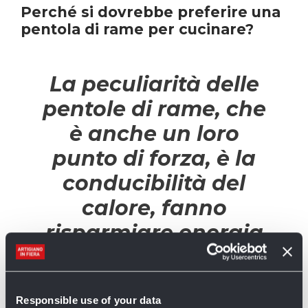
Perché si dovrebbe preferire una
pentola di rame per cucinare?
La peculiarità delle
pentole di rame, che
è anche un loro
punto di forza, è la
conducibilità del
calore, fanno
risparmiare energia
perché ne serve
molto poca e la
Responsible use of your data
cottura all’interno