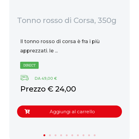
Tonno rosso di Corsa, 350g
Qu
in
4
Il tonno rosso di corsa è fra i più
È 
apprezzati. le ...
re
di
DA 49,00 €
P
Prezzo € 24,00
Aggiungi al carrello