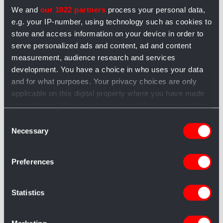
We and
our 1022 partners
process your personal data,
risulta uniforme. E
e.g. your IP-number, using technology such as cookies to
grazie a tutti i
store and access information on your device in order to
serve personalized ads and content, ad and content
programmi di
measurement, audience research and services
cucina in televisione
development. You have a choice in who uses your data
and for what purposes. Your privacy choices are only
anche i giovani si
applicable on this digital property where you have made
stanno interessando
your choices. You can change or withdraw your consent
any time from the Cookie Declaration or by clicking on
alla
cottura nel
Consent
the Privacy trigger icon.
Necessary
Selection
rame
.
If you allow, we would also like to:
Preferences
Collect information about your geographical
location which can be accurate to within several
Le pentole di rame, come le
meters
Statistics
pentole in rame vintage o la
Identify your device by actively scanning it for
pentola in rame per polenta,
specific characteristics (fingerprinting)
hanno bisogno di una