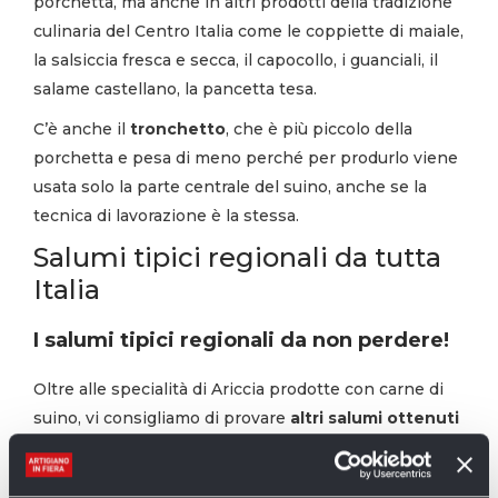
porchetta, ma anche in altri prodotti della tradizione
culinaria del Centro Italia come le coppiette di maiale,
la salsiccia fresca e secca, il capocollo, i guanciali, il
salame castellano, la pancetta tesa.
C’è anche il
tronchetto
, che è più piccolo della
porchetta e pesa di meno perché per produrlo viene
usata solo la parte centrale del suino, anche se la
tecnica di lavorazione è la stessa.
Salumi tipici regionali da tutta
Italia
I salumi tipici regionali da non perdere!
Oltre alle specialità di Ariccia prodotte con carne di
suino, vi consigliamo di provare
altri salumi ottenuti
con altri tipi di carne
. Su Artimondo trovate per
esempio la slinzega di cavallo, il salame di cinghiale, il