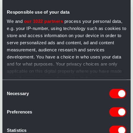
lardo toscano con scaglie di tartufo, diversi tipi di
salumi toscani, ma anche, tornando sulla carne suina,
Responsible use of your data
la coppa piacentina DOP, la pancetta e il culatello
We and
our 1022 partners
process your personal data,
piacentini, la bresaola. Non fatevi scappare il
lardo di
e.g. your IP-number, using technology such as cookies to
Colonnata
IGP e la mortadella. Molti di questi salumi
store and access information on your device in order to
sono gluten free e dunque adatti anche a chi ha la
serve personalized ads and content, ad and content
celiaca.
measurement, audience research and services
development. You have a choice in who uses your data
and for what purposes. Your privacy choices are only
applicable on this digital property where you have made
your choices. You can change or withdraw your consent
any time from the Cookie Declaration or by clicking on
Consent
the Privacy trigger icon.
Necessary
Selection
If you allow, we would also like to:
Preferences
Collect information about your geographical
location which can be accurate to within several
meters
Statistics