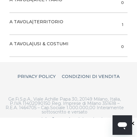
0
A TAVOLA|TERRITORIO
1
A TAVOLA|USI & COSTUMI
0
PRIVACY POLICY
CONDIZIONI DI VENDITA
Ge.Fi.S.p.A., Viale Achille Papa 30, 20149 Milano, Italia,
P.IVA 11402090150 Reg. Imprese di Milano 351618 –
R.E.A. 1464705 – Cap.Sociale 1.000.000,00 Interamente
sottoscritto e versato
Copyright © 2023 |
Artigiano in Fiera