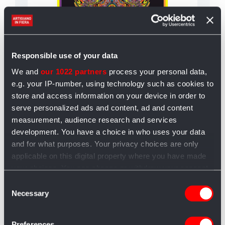
Responsible use of your data
We and
our 1022 partners
process your personal data,
e.g. your IP-number, using technology such as cookies to
store and access information on your device in order to
serve personalized ads and content, ad and content
measurement, audience research and services
development. You have a choice in who uses your data
and for what purposes. Your privacy choices are only
Quadro large con disegno
Ri
applicable on this digital property where you have made
in velluto da colorare: Lupo,
fr
your choices. You can change or withdraw your consent
any time from the Cookie Declaration or by clicking on
47x35cm
be
Consent
È un quadro in velluto da colorare,
Ri
the Privacy trigger icon.
Necessary
Selection
realizzato artigianalmente nelle
be
If you allow, we would also like to:
dimensioni ...
ag
Preferences