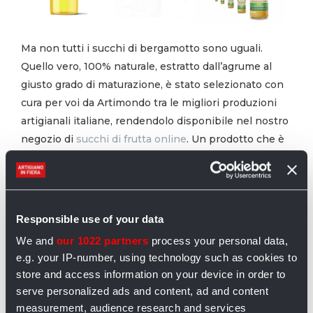
Ma non tutti i succhi di bergamotto sono uguali.
Quello vero, 100% naturale, estratto dall’agrume al
giusto grado di maturazione, è stato selezionato con
cura per voi da Artimondo tra le migliori produzioni
artigianali italiane, rendendolo disponibile
nel nostro
negozio di
succhi di frutta online
. Un prodotto che è
garantito per genuinità e alta qualità delle materie
prime, per farvi beneficiare al meglio delle proprietà
anticolesterolo, e non solo, del bergamotto o agrume
della salute.
Responsible use of your data
We and
our 1022 partners
process your personal data,
e.g. your IP-number, using technology such as cookies to
store and access information on your device in order to
serve personalized ads and content, ad and content
measurement, audience research and services