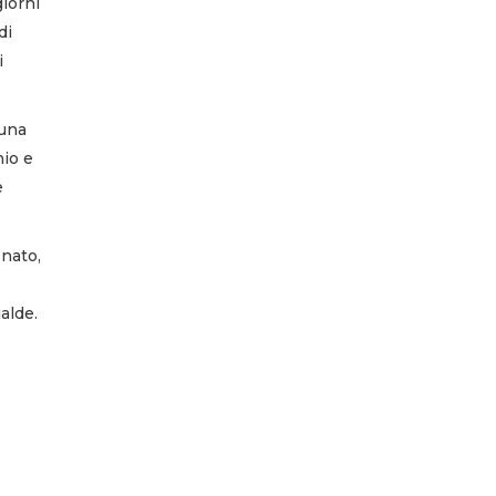
giorni
di
i
 una
hio e
e
inato,
ialde.