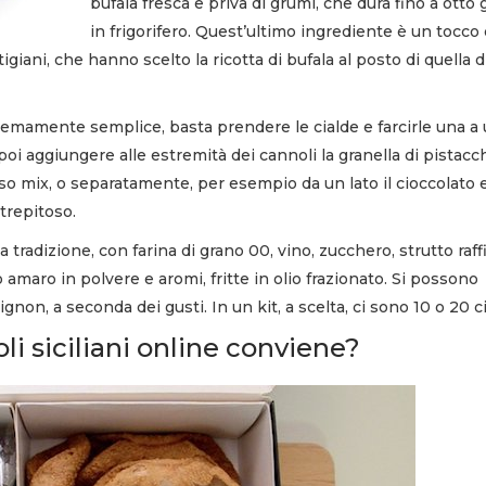
bufala fresca e priva di grumi, che dura fino a otto 
in frigorifero. Quest’ultimo ingrediente è un tocco 
giani, che hanno scelto la ricotta di bufala al posto di quella d
emamente semplice, basta prendere le cialde e farcirle una a
poi aggiungere alle estremità dei cannoli la granella di pistacc
ioso mix, o separatamente, per esempio da un lato il cioccolato 
 strepitoso.
tradizione, con farina di grano 00, vino, zucchero, strutto raff
 amaro in polvere e aromi, fritte in olio frazionato. Si possono
ignon, a seconda dei gusti. In un kit, a scelta, ci sono 10 o 20 c
li siciliani online conviene?