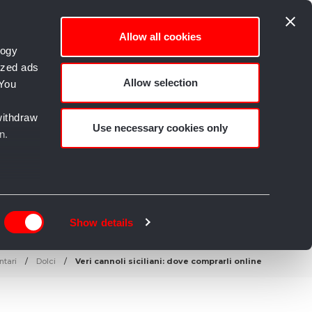
Allow all cookies
logy
ized ads
Allow selection
 You
empo libero e Creatività
withdraw
Use necessary cookies only
n.
n
g)
Show details
details
ntari
Dolci
Veri cannoli siciliani: dove comprarli online
alyse
rtising