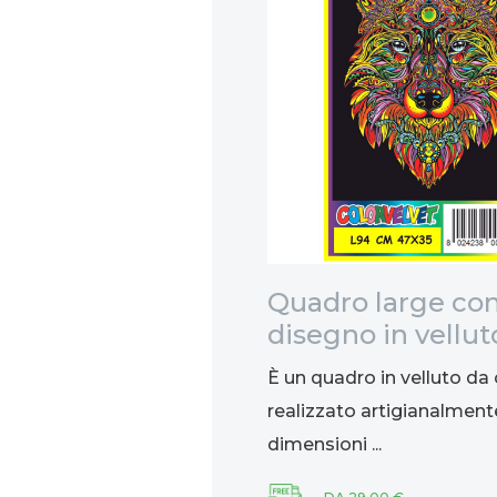
re alle
Quadro large co
L
disegno in vellut
colorare: Lupo, 
un prestigioso liquore
È un quadro in velluto da 
inario della Repubblica
realizzato artigianalment
dimensioni ...
61,50