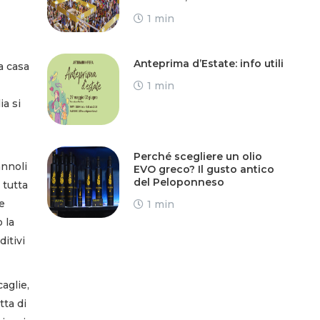
1 min
Anteprima d’Estate: info utili
a casa
1 min
ia si
Perché scegliere un olio
annoli
EVO greco? Il gusto antico
del Peloponneso
 tutta
e
1 min
o la
ditivi
caglie,
tta di