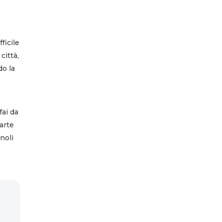
ficile
città,
do la
fai da
arte
nnoli