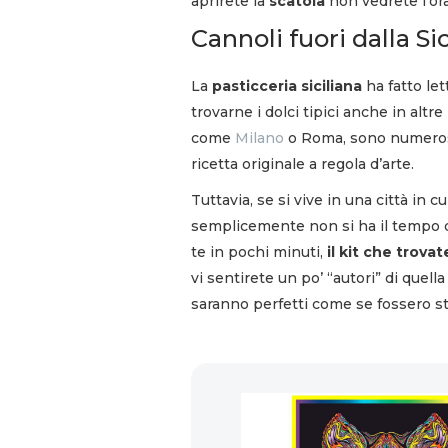
aprirete la
scatola
non vedrete l’ora 
Cannoli fuori dalla Sic
La
pasticceria siciliana
ha fatto let
trovarne i dolci tipici anche in altre 
come
Milano
o Roma, sono numerose 
ricetta originale a regola d’arte.
Tuttavia, se si vive in una città in c
semplicemente non si ha il tempo di 
te in pochi minuti,
il kit che trova
vi sentirete un po’ “autori” di quella
saranno perfetti come se fossero sta