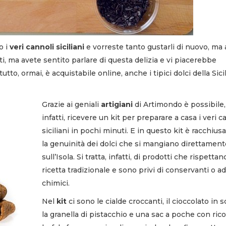
o i
veri cannoli siciliani
e vorreste tanto gustarli di nuovo, ma 
i, ma avete sentito parlare di questa delizia e vi piacerebbe
utto, ormai, è acquistabile online, anche i tipici dolci della Sicil
Grazie ai geniali
artigiani
di Artimondo è possibile,
infatti, ricevere un kit per preparare a casa i veri c
siciliani in pochi minuti. E in questo kit è racchiusa
la genuinità dei dolci che si mangiano direttament
sull’Isola. Si tratta, infatti, di prodotti che rispettan
ricetta tradizionale e sono privi di conservanti o ad
chimici.
Nel
kit
ci sono le cialde croccanti, il cioccolato in s
la granella di pistacchio e una sac a poche con rico