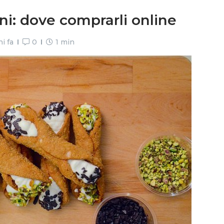
iani: dove comprarli online
i fa
0
1 min