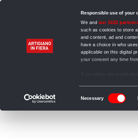
Responsible use of your 
We and
our 1022 partner
such as cookies to store a
and content, ad and cont
have a choice in who uses
Home
Alimentari
Bevande
Abbigliamento 
applicable on this digita
your consent any time from
Archivio
If you allow, we would also 
Collect information
several meters
Consent
Identify your device
Necessary
Selection
Find out more about how y
section
.
We use cookies to personal
our traffic. We also share 