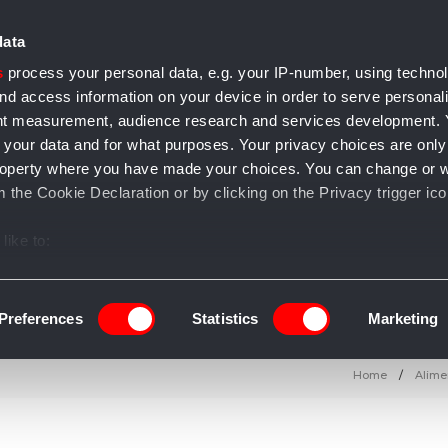
data
s
process your personal data, e.g. your IP-number, using techno
nd access information on your device in order to serve personal
ent measurement, audience research and services development.
 your data and for what purposes. Your privacy choices are only
e accessori
Casa e arredo
Gioielli
Salute e bellezza
T
l property where you have made your choices. You can change or 
 the Cookie Declaration or by clicking on the Privacy trigger ico
like to:
 about your geographical location which can be accurate to withi
 by actively scanning it for specific characteristics (fingerprintin
Preferences
Statistics
Marketing
our personal data is processed and set your preferences in the
Home
Alime
ise content and ads, to provide social media features and to an
information about your use of our site with our social media, adve