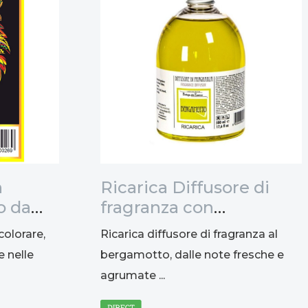
n
Ricarica Diffusore di
o da
fragranza con
47x35cm
bastoncini al
colorare,
Ricarica diffusore di fragranza al
bergamotto, 500ml
e nelle
bergamotto, dalle note fresche e
agrumate ...