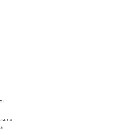
è
ni
ossono
na