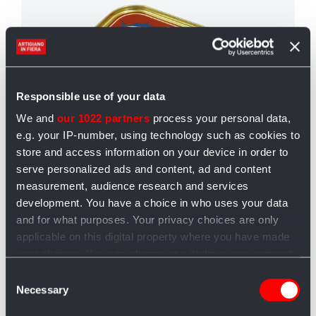
Responsible use of your data
We and
our 1022 partners
process your personal data,
e.g. your IP-number, using technology such as cookies to
store and access information on your device in order to
serve personalized ads and content, ad and content
measurement, audience research and services
development. You have a choice in who uses your data
and for what purposes. Your privacy choices are only
Tonno rosso di Corsa, 350g
Qu
applicable on this digital property where you have made
your choices. You can change or withdraw your consent
in
any time from the Cookie Declaration or by clicking on
Consent
4
Il tonno rosso di corsa è fra i più
È 
the Privacy trigger icon.
Necessary
Selection
apprezzati. le ...
re