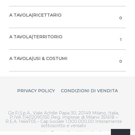
A TAVOLA|RICETTARIO
0
A TAVOLA|TERRITORIO
1
A TAVOLA|USI & COSTUMI
0
PRIVACY POLICY
CONDIZIONI DI VENDITA
Ge.Fi.S.p.A., Viale Achille Papa 30, 20149 Milano, Italia,
P.IVA 11402090150 Reg. Imprese di Milano 351618 –
R.E.A. 1464705 – Cap.Sociale 1.000.000,00 Interamente
sottoscritto e versato
Copyright © 2023 |
Artigiano in Fiera