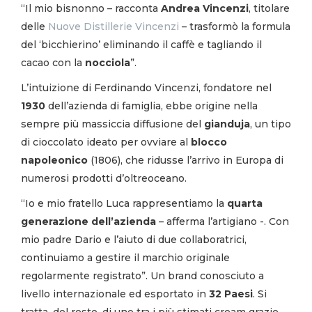
“Il mio bisnonno – racconta
Andrea Vincenzi
, titolare
delle
Nuove Distillerie Vincenzi
– trasformò la formula
del ‘bicchierino’ eliminando il caffè e tagliando il
cacao con la
nocciola
”.
L’intuizione di Ferdinando Vincenzi, fondatore nel
1930
dell’azienda di famiglia, ebbe origine nella
sempre più massiccia diffusione del
gianduja
, un tipo
di cioccolato ideato per ovviare al
blocco
napoleonico
(1806), che ridusse l’arrivo in Europa di
numerosi prodotti d’oltreoceano.
“Io e mio fratello Luca rappresentiamo la
quarta
generazione dell’azienda
– afferma l’artigiano -. Con
mio padre Dario e l’aiuto di due collaboratrici,
continuiamo a gestire il marchio originale
regolarmente registrato”. Un brand conosciuto a
livello internazionale ed esportato in
32 Paesi
. Si
tratta, del resto, di uno tra i più stimati cream grazie