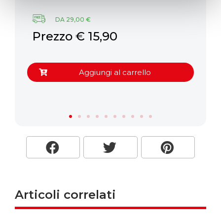
DA 29,00 €
Prezzo € 15,90
P
Aggiungi al carrello
Articoli correlati