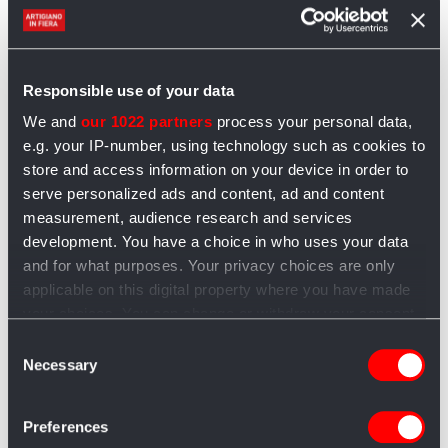
lasciate intiepidire il tutto prima di versare sul dolce.
Abbinamenti
Responsible use of your data
Non si può gustare una fetta di cheesecake senza un
We and
our 1022 partners
process your personal data,
buon bicchiere accanto: l’abbinamento migliore è
e.g. your IP-number, using technology such as cookies to
quello con un vino dolce, come un Moscato (il
store and access information on your device in order to
Moscato d’Asti ad esempio oppure il Moscadello di
serve personalized ads and content, ad and content
Montalcino). In alternativa si può optare per un
measurement, audience research and services
passito (Passito di Pantelleria, Greco di Bianco
development. You have a choice in who uses your data
oppure Vin Santo). Chi ama le bollicine invece può
and for what purposes. Your privacy choices are only
sorseggiare un calice di Prosecco Conegliano
applicable on this digital property where you have made
Valdobbiadene oppure di Franciacorta.
your choices. You can change or withdraw your consent
any time from the Cookie Declaration or by clicking on
Consent
the Privacy trigger icon.
Necessary
Selection
If you allow, we would also like to:
Preferences
Collect information about your geographical