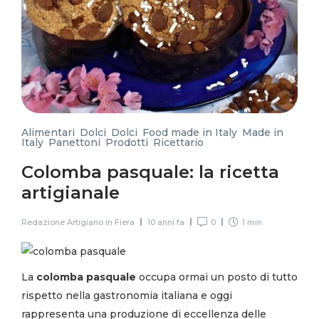
Alimentari
,
Dolci
,
Dolci
,
Food made in Italy
,
Made in
Italy
,
Panettoni
,
Prodotti
,
Ricettario
Colomba pasquale: la ricetta
artigianale
Redazione Artigiano in Fiera
10 anni fa
0
1 min
La
colomba pasquale
occupa ormai un posto di tutto
rispetto nella gastronomia italiana e oggi
rappresenta una produzione di eccellenza delle