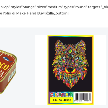
p0YMZp” style=”orange” size=”medium” type=”round” target=”_bl
e l’olio di Make Hand Buy![/zilla_button]