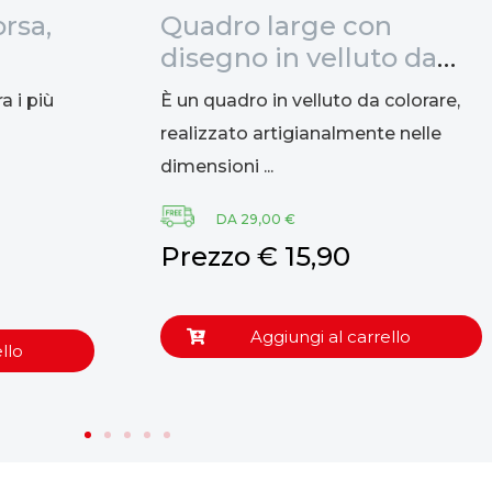
rsa,
Quadro large con
disegno in velluto da
colorare: Lupo, 47x35cm
a i più
È un quadro in velluto da colorare,
realizzato artigianalmente nelle
dimensioni ...
DA 29,00 €
Prezzo € 15,90
Aggiungi al carrello
llo