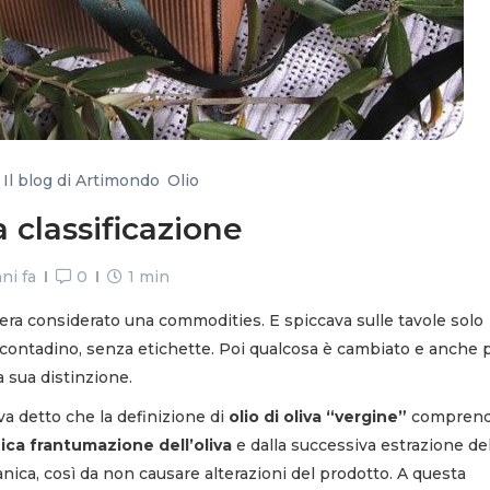
,
Il blog di Artimondo
,
Olio
a classificazione
ni fa
0
1 min
era considerato una commodities. E spiccava sulle tavole solo
el contadino, senza etichette. Poi qualcosa è cambiato e anche 
la sua distinzione.
va detto che la definizione di
olio di oliva “vergine”
compren
ica frantumazione dell’oliva
e dalla successiva estrazione del
ica, così da non causare alterazioni del prodotto. A questa