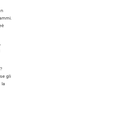
on
rammi.
eè
,
l
a?
se gli
 la