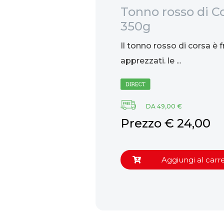
re alle
Tonno rosso di Co
L
350g
un prestigioso liquore
Il tonno rosso di corsa è fr
inario della Repubblica
apprezzati. le ...
61,50
DA 49,00 €
Prezzo € 24,00
ungi al carrello
Aggiungi al carre