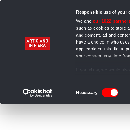
Responsible use of your 
We and
our 1022 partner
such as cookies to store a
and content, ad and cont
have a choice in who uses
Home
Alimentari
Bevande
Abbigliamento 
applicable on this digita
your consent any time from
Archivio
If you allow, we would also 
Collect information
several meters
Consent
Identify your device
Necessary
Selection
Find out more about how y
section
.
We use cookies to personal
our traffic. We also share 