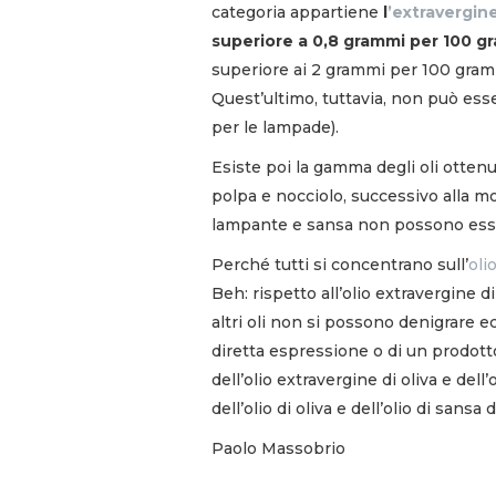
categoria appartiene
l
’extravergin
superiore a 0,8 grammi per 100 g
superiore ai 2 grammi per 100 gramm
Quest’ultimo, tuttavia, non può es
per le lampade).
Esiste poi la gamma degli oli ottenu
polpa e nocciolo, successivo alla mol
lampante e sansa non possono esser
Perché tutti si concentrano sull’
oli
Beh: rispetto all’olio extravergine d
altri oli non si possono denigrare e
diretta espressione o di un prodotto 
dell’olio extravergine di oliva e dell’
dell’olio di oliva e dell’olio di sansa di
Paolo Massobrio