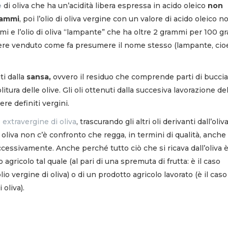
e
di oliva che ha un’acidità libera espressa in acido oleico
non
rammi
, poi l’olio di oliva vergine con un valore di acido oleico n
i e l’olio di oliva “lampante” che ha oltre 2 grammi per 100 g
sere venduto come fa presumere il nome stesso (lampante, cio
ti dalla
sansa,
ovvero il residuo che comprende parti di buccia
itura delle olive. Gli oli ottenuti dalla succesiva lavorazione de
e definiti vergini.
o extravergine di oliva
, trascurando gli altri oli derivanti dall’oliv
i oliva non c’è confronto che regga, in termini di qualità, anche 
ccessivamente. Anche perché tutto ciò che si ricava dall’oliva è
agricolo tal quale (al pari di una spremuta di frutta: è il caso
olio vergine di oliva) o di un prodotto agricolo lavorato (è il caso
 oliva).