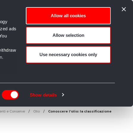
Allow all cookies
logy
ized ads
Allow selection
 You
empo libero e Creatività
withdraw
Use necessary cookies only
n.
n
g)
Show details
details
nti e Conserve
Olio
Conoscere l’olio: la classificazione
alyse
rtising