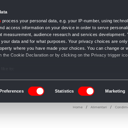
data
s
process your personal data, e.g. your IP-number, using techno
nd access information on your device in order to serve personal
ent measurement, audience research and services development.
 your data and for what purposes. Your privacy choices are only
e accessori
Casa e arredo
Gioielli
Salute e bellezza
T
l property where you have made your choices. You can change or 
 the Cookie Declaration or by clicking on the Privacy trigger ico
like to:
 about your geographical location which can be accurate to withi
 by actively scanning it for specific characteristics (fingerprintin
Preferences
Statistics
Marketing
our personal data is processed and set your preferences in the
Home
Alimentari
Condime
ise content and ads, to provide social media features and to an
information about your use of our site with our social media, adve