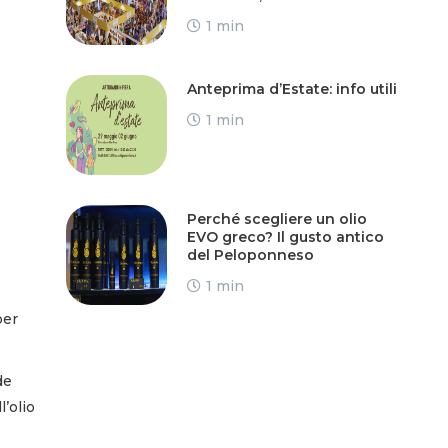
1 min
Anteprima d’Estate: info utili
1 min
Perché scegliere un olio
EVO greco? Il gusto antico
del Peloponneso
1 min
per
de
l’olio