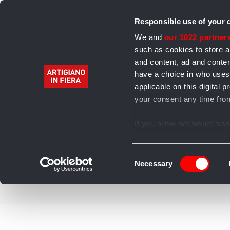
Responsible use of your 
We and
our 1022 partner
such as cookies to store a
and content, ad and cont
have a choice in who uses
Home
Alimentari
Bevande
Abbigliamento 
applicable on this digita
your consent any time from
Archivio
If you allow, we would also 
Collect information
several meters
Consent
Identify your device
Necessary
Selection
Find out more about how y
section
.
We use cookies to personal
our traffic. We also share 