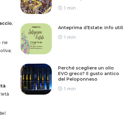
1 min
accio
,
Anteprima d’Estate: info utili
1 min
e ne
oliva;
Perché scegliere un olio
EVO greco? Il gusto antico
del Peloponneso
ità
1 min
rietà
del