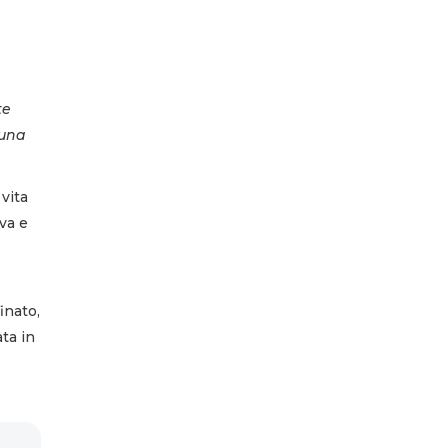
te
 una
 vita
iva e
finato,
ata in