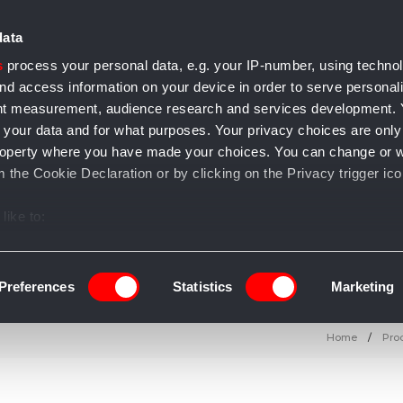
data
s
process your personal data, e.g. your IP-number, using techno
nd access information on your device in order to serve personal
ent measurement, audience research and services development.
 your data and for what purposes. Your privacy choices are only
e accessori
Casa e arredo
Gioielli
Salute e bellezza
T
l property where you have made your choices. You can change or 
 the Cookie Declaration or by clicking on the Privacy trigger ico
like to:
 about your geographical location which can be accurate to withi
 by actively scanning it for specific characteristics (fingerprintin
Preferences
Statistics
Marketing
our personal data is processed and set your preferences in the
Home
Prod
ise content and ads, to provide social media features and to an
information about your use of our site with our social media, adve