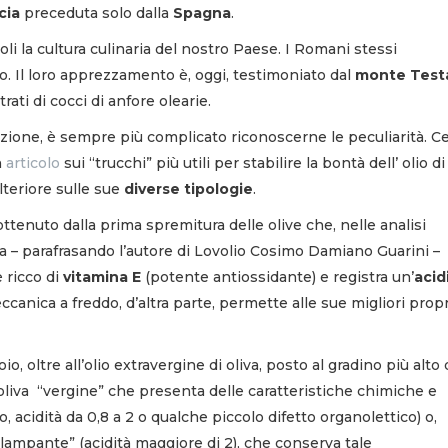
cia
preceduta solo dalla
Spagna
.
oli la cultura culinaria del nostro Paese. I Romani stessi
o. Il loro apprezzamento è, oggi, testimoniato dal
monte Test
rati di cocci di anfore olearie.
zione, è sempre più complicato riconoscerne le peculiarità. C
n
articolo
sui “trucchi” più utili per stabilire la bontà dell’ olio di 
teriore sulle sue
diverse tipologie
.
ttenuto dalla prima spremitura delle olive che, nelle analisi
 – parafrasando l’autore di Lovolio Cosimo Damiano Guarini –
è ricco di
vitamina E
(potente antiossidante) e registra un’
acid
ccanica a freddo, d’altra parte, permette alle sue migliori prop
io, oltre all’olio extravergine di oliva, posto al gradino più alto 
oliva “vergine” che presenta delle caratteristiche chimiche e
, acidità da 0,8 a 2 o qualche piccolo difetto organolettico) o,
 “lampante” (acidità maggiore di 2), che conserva tale