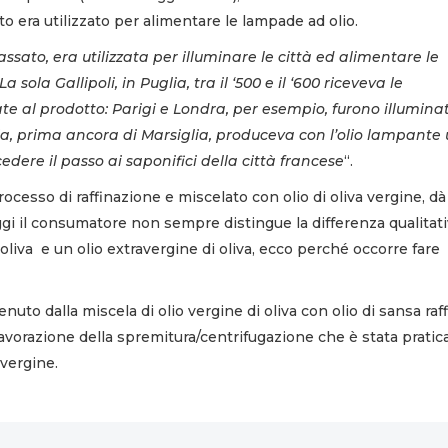
o era utilizzato per alimentare le lampade ad olio.
passato, era utilizzata per illuminare le città ed alimentare le
La sola Gallipoli, in Puglia, tra il ‘500 e il ‘600 riceveva le
ate al prodotto: Parigi e Londra, per esempio, furono illumina
ia, prima ancora di Marsiglia, produceva con l’olio lampante
ere il passo ai saponifici della città francese
“.
ocesso di raffinazione e miscelato con olio di oliva vergine, dà
 oggi il consumatore non sempre distingue la differenza qualitat
 oliva e un olio extravergine di oliva, ecco perché occorre fare
ttenuto dalla miscela di olio vergine di oliva con olio di sansa raf
 lavorazione della spremitura/centrifugazione che è stata pratic
avergine.