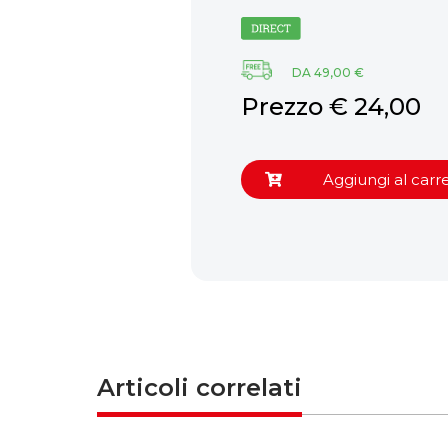
61,50
DA 49,00 €
Prezzo € 24,00
ungi al carrello
Aggiungi al carre
Articoli correlati