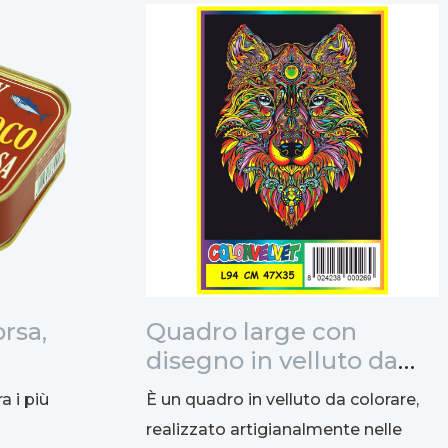
rsa,
Quadro large con
disegno in velluto da
colorare: Lupo, 47x35cm
a i più
È un quadro in velluto da colorare,
realizzato artigianalmente nelle