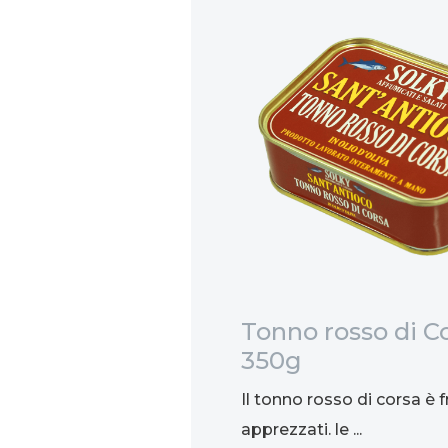
re alle
Tonno rosso di Co
L
350g
un prestigioso liquore
Il tonno rosso di corsa è fr
inario della Repubblica
apprezzati. le ...