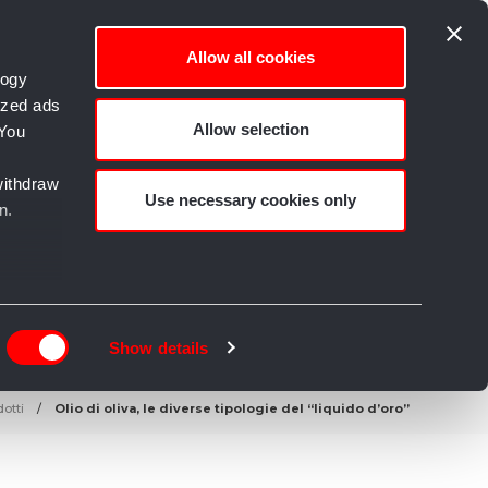
Allow all cookies
logy
ized ads
Allow selection
 You
empo libero e Creatività
withdraw
Use necessary cookies only
n.
n
g)
Show details
details
otti
Olio di oliva, le diverse tipologie del “liquido d’oro”
alyse
rtising