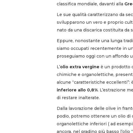
classifica mondiale, davanti alla
Gre
Le sue qualità caratterizzano da sec
svilupparono un vero e proprio cult
nato da una discarica costituita da st
Eppure, nonostante una lunga tradi
siamo occupati recentemente in u
proseguiamo oggi con un affondo ul
L’
olio extra vergine
è un prodotto o
chimiche e organolettiche, presenta
alcune “caratteristiche eccellenti”: 
inferiore allo 0,8%
. L’estrazione me
di restare inalterate.
Dalla lavorazione delle olive in franto
podio, potremo ottenere un olio di 
organolettiche inferiori ( ad esempio
ancora, nel gradino più basso l’olio