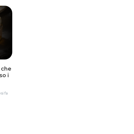
o che
so i
si fa