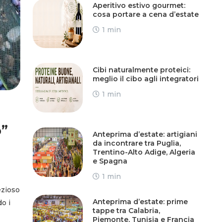
Aperitivo estivo gourmet:
cosa portare a cena d’estate
1 min
Cibi naturalmente proteici:
meglio il cibo agli integratori
1 min
o”
Anteprima d’estate: artigiani
da incontrare tra Puglia,
Trentino-Alto Adige, Algeria
e Spagna
1 min
ezioso
Anteprima d’estate: prime
do i
tappe tra Calabria,
Piemonte, Tunisia e Francia