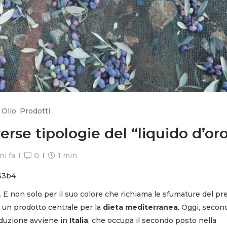
,
Olio
,
Prodotti
iverse tipologie del “liquido d’or
ni fa
0
1 min
. E non solo per il suo colore che richiama le sfumature del pr
 un prodotto centrale per la
dieta mediterranea
. Oggi, secon
roduzione avviene in
Italia
, che occupa il secondo posto nella