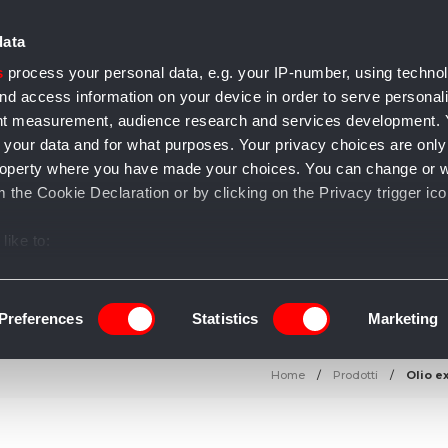
data
s
process your personal data, e.g. your IP-number, using techno
nd access information on your device in order to serve personal
ent measurement, audience research and services development.
 your data and for what purposes. Your privacy choices are only
e accessori
Casa e arredo
Gioielli
Salute e bellezza
T
l property where you have made your choices. You can change or 
 the Cookie Declaration or by clicking on the Privacy trigger ico
like to:
 about your geographical location which can be accurate to withi
 by actively scanning it for specific characteristics (fingerprintin
Preferences
Statistics
Marketing
our personal data is processed and set your preferences in the
Home
Prodotti
Olio e
ise content and ads, to provide social media features and to an
information about your use of our site with our social media, adve