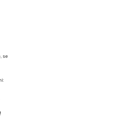
, se
i:
a
n