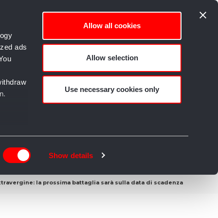
Allow all cookies
logy
ized ads
Allow selection
 You
empo libero e Creatività
withdraw
Use necessary cookies only
n.
n
g)
Show details
details
xtravergine: la prossima battaglia sarà sulla data di scadenza
alyse
rtising