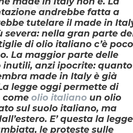
che made in Italy non è. La
tazione andrebbe fatta a
ebbe tutelare il made in Ital
 severa: nella gran parte de
tiglie di olio italiano c’è poc
ano. La maggior parte delle
inutili, anzi ipocrite: quanto
embra
made in Italy è già
a legge oggi permette di
e come
olio italiano
un olio
ato sul suolo italiano, ma
all’estero. E’ questa la legge
mbiata, le proteste sulle