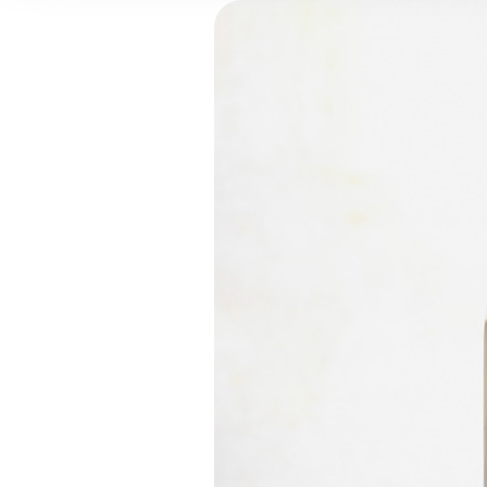
and analytics partners who
that they’ve collected from