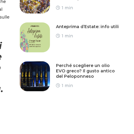
che
1 min
al
sulle
Anteprima d’Estate: info utili
1 min
i
e
o
Perché scegliere un olio
EVO greco? Il gusto antico
del Peloponneso
1 min
.