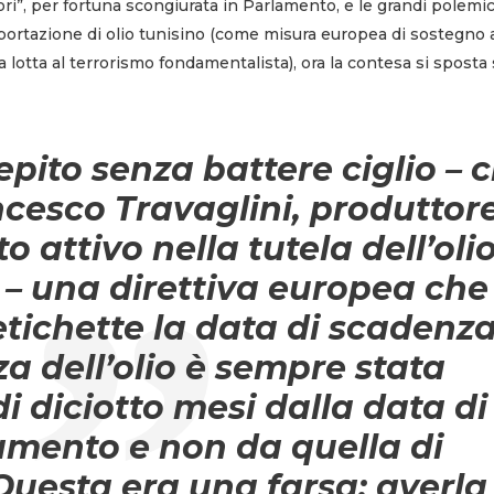
tori”, per fortuna scongiurata in Parlamento, e le grandi polemi
portazione di olio tunisino (come misura europea di sostegno 
lotta al terrorismo fondamentalista), ora la contesa si sposta 
epito senza battere ciglio – c
cesco Travaglini, produttor
 attivo nella tutela dell’oli
 – una direttiva europea che
etichette la data di scadenza
a dell’olio è sempre stata
i diciotto mesi dalla data di
amento e non da quella di
Questa era una farsa: averla