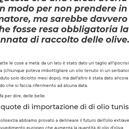
un modo per non prendere in
umatore, ma sarebbe davvero
he fosse resa obbligatoria la
annata di raccolto delle olive
e le cose a metà: da un lato è stato dato un taglio all’ipocrisi
etta (chiunque poteva imbottigliare un olio tenuto in un serbato
uto solo diciotto mesi dopo), ma dall’altro è stata dato ancora
o che si faccia riferimento ad alcuna data.
 per dire, delle belle.
quote di importazione di di olio tuni
lisextra abbiamo provato a delineare il futuro dell’olio extrav
ovvedimento europeo che aumenta la quantità di olio d’oliva