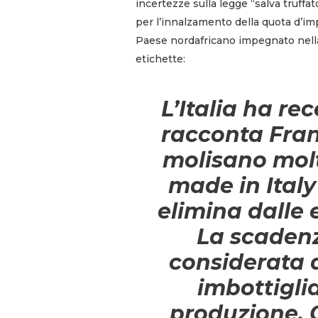
incertezze sulla legge “salva truffa
per l’innalzamento della quota d’im
Paese nordafricano impegnato nella 
etichette:
L’Italia ha rec
racconta Fran
molisano molto
made in Italy
elimina dalle 
La scadenz
considerata d
imbottigli
produzione. 