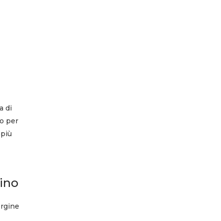
.
a di
io per
 più
sino
ergine