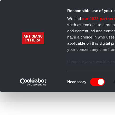
Responsible use of your 
We and
our 1022 partner
such as cookies to store a
and content, ad and cont
have a choice in who uses
Home
Alimentari
Bevande
Abbigliamento 
applicable on this digita
your consent any time from
Archivio
If you allow, we would also 
Collect information
several meters
Consent
Identify your device
Necessary
Selection
Find out more about how y
section
.
We use cookies to personal
our traffic. We also share 