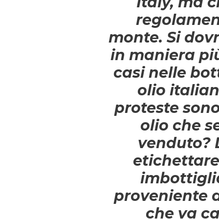
Italy, ma 
regolamen
monte. Si dovr
in maniera più
casi nelle bot
olio itali
proteste sono 
olio che
s
venduto? L
etichettar
imbottigli
proveniente d
che va ca