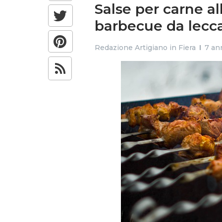
Salse per carne all
barbecue da leccar
Redazione Artigiano in Fiera
7 ann