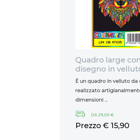
re alle
Quadro large co
L
disegno in vellut
colorare: Lupo, 
un prestigioso liquore
È un quadro in velluto da 
inario della Repubblica
realizzato artigianalment
dimensioni ...
61,50
DA 29,00 €
Prezzo € 15,90
ungi al carrello