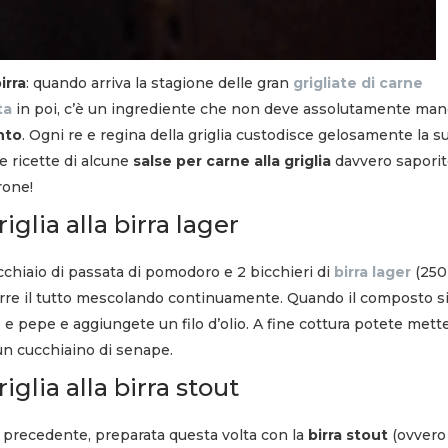
irra
: quando arriva la stagione delle gran
grigliate di carne
ta
in poi, c’è un ingrediente che non deve assolutamente man
nto
. Ogni re e regina della griglia custodisce gelosamente la s
le ricette di alcune
salse per carne alla griglia
davvero saporit
rone!
iglia alla birra lager
chiaio di passata di pomodoro e 2 bicchieri di
birra lager
(250
idurre il tutto mescolando continuamente. Quando il composto si
e e pepe e aggiungete un filo d’olio. A fine cottura potete mett
 un cucchiaino di senape.
iglia alla birra stout
ta precedente, preparata questa volta con la
birra stout
(ovvero 