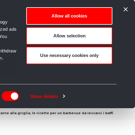
Allow all cookies
logy
ized ads
Allow selection
 You
empo libero e Creatività
withdraw
Use necessary cookies only
n.
n
g)
Show details
details
arne alla griglia, le ricette per un barbecue da leccarsi i baffi
alyse
rtising