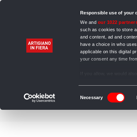
Responsible use of your 
We and
our 1022 partner
such as cookies to store a
and content, ad and cont
have a choice in who uses
Home
Alimentari
Bevande
Abbigliamento 
applicable on this digita
your consent any time from
Archivio
If you allow, we would also 
Collect information
several meters
Consent
Identify your device
Necessary
Selection
Find out more about how y
section
.
We use cookies to personal
our traffic. We also share 