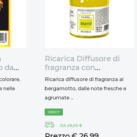
n
Ricarica Diffusore di
o da
fragranza con
47x35cm
bastoncini al
colorare,
Ricarica diffusore di fragranza al
bergamotto, 500ml
e nelle
bergamotto, dalle note fresche e
agrumate ...
DA 49,00 €
Prezzo € 26,99