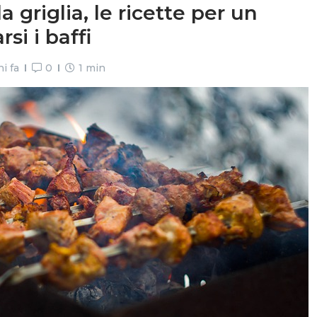
a griglia, le ricette per un
si i baffi
i fa
0
1 min