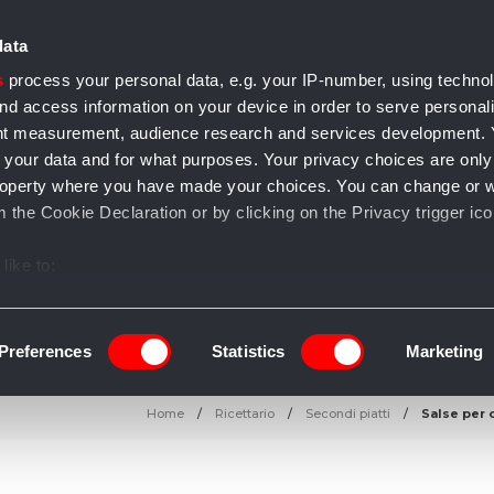
data
s
process your personal data, e.g. your IP-number, using techno
nd access information on your device in order to serve personal
ent measurement, audience research and services development.
 your data and for what purposes. Your privacy choices are only
e accessori
Casa e arredo
Gioielli
Salute e bellezza
T
l property where you have made your choices. You can change or 
 the Cookie Declaration or by clicking on the Privacy trigger ico
like to:
 about your geographical location which can be accurate to withi
 by actively scanning it for specific characteristics (fingerprintin
Preferences
Statistics
Marketing
our personal data is processed and set your preferences in the
Home
Ricettario
Secondi piatti
Salse per c
ise content and ads, to provide social media features and to an
information about your use of our site with our social media, adve