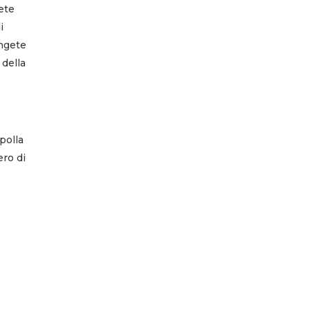
gete
i
ungete
 della
polla
ero di