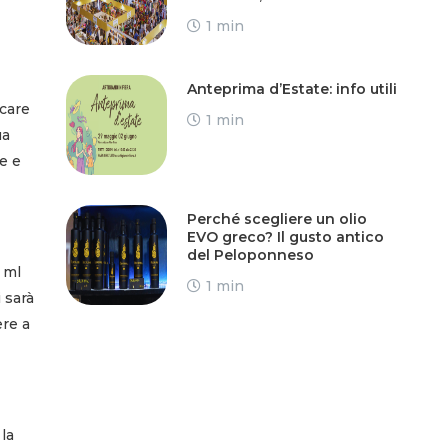
1 min
Anteprima d’Estate: info utili
care
1 min
ua
e e
Perché scegliere un olio
EVO greco? Il gusto antico
del Peloponneso
 ml
1 min
 sarà
ere a
la