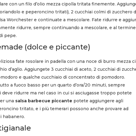
olare con un filo d’olio mezza cipolla tritata finemente. Aggiun
oriandolo e peperoncino tritati), 2 cucchiai colmi di zucchero d
salsa Worchester e continuate a mescolare. Fate ridurre e aggi
ovamente ridurre, sempre continuando a mescolare, e al termine
 di pepe.
made (dolce e piccante)
iziosa fate rosolare in padella con una noce di burro mezza ci
io d’aglio. Aggiungete 3 cucchiai di aceto, 2 cucchiai di zucch
pomodoro e qualche cucchiaio di concentrato di pomodoro.
 tutto a fuoco basso per un quarto d’ora/20 minuti, sempre
i deve ridurre ma nel caso in cui si asciugasse troppo potete
Per una
salsa barbecue piccante
potete aggiungere agli
eroncino tritato, e i più temerari possono anche provare ad
di habanero.
tigianale