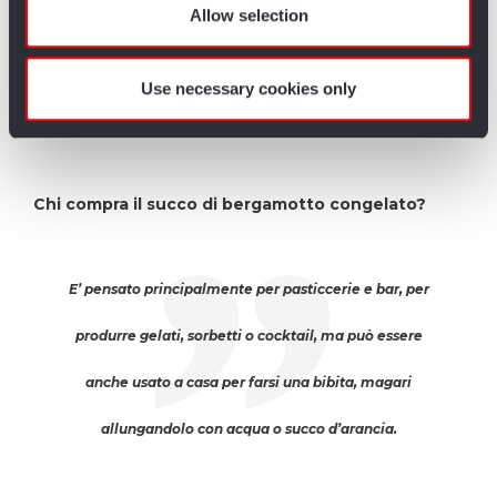
provided to them or that they’ve collected from your use
Allow selection
nettare è subito imbustato e congelato con un
of their services.
abbattitore, che garantisce di mantenere tutte le
Use necessary cookies only
proprietà organolettiche del prodotto.
Chi compra il succo di bergamotto congelato?
E’ pensato principalmente per pasticcerie e bar, per
produrre gelati, sorbetti o cocktail, ma può essere
anche usato a casa per farsi una bibita, magari
allungandolo con acqua o succo d’arancia.