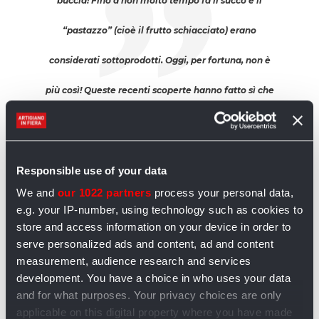
buccia! Fino a non molto tempo fa il succo e il
“pastazzo” (cioè il frutto schiacciato) erano
considerati sottoprodotti. Oggi, per fortuna, non è
più così! Queste recenti scoperte hanno fatto sì che
sia cominciata la commercializzazione del frutto
fresco oppure del suo succo. La nostra azienda si è
Responsible use of your data
attrezzata per raccogliere e spedire bergamotti
We and
our 1022 partners
process your personal data,
e.g. your IP-number, using technology such as cookies to
freschi, così come si fa con i limoni o i mandarini. Il
store and access information on your device in order to
pastazzo è molto richiesto dall’industria
serve personalized ads and content, ad and content
measurement, audience research and services
farmaceutica, che ne ricava pillole per combattere
development. You have a choice in who uses your data
and for what purposes. Your privacy choices are only
il colesterolo.
applicable on this digital property where you have made