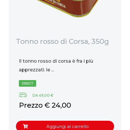
Tonno rosso di Corsa, 350g
Qu
in
4
Il tonno rosso di corsa è fra i più
È 
apprezzati. le ...
re
di
DA 49,00 €
P
Prezzo € 24,00
Aggiungi al carrello