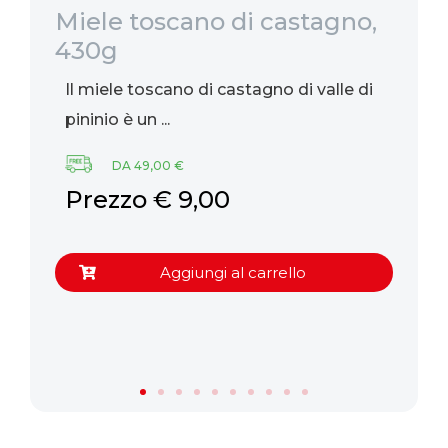
Miele toscano di castagno,
Mi
430g
5
Il miele toscano di castagno di valle di
Il
pininio è un ...
pr
DA 49,00 €
Prezzo € 9,00
P
Aggiungi al carrello