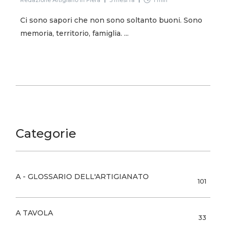
Redazione Artigiano in Fiera
3 mesi fa
1 min
Ci sono sapori che non sono soltanto buoni. Sono
memoria, territorio, famiglia. ...
Categorie
A - GLOSSARIO DELL'ARTIGIANATO
101
A TAVOLA
33