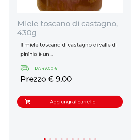
Miele toscano di castagno,
Mi
430g
5
Il miele toscano di castagno di valle di
Il
pininio è un ...
pr
DA 49,00 €
Prezzo € 9,00
P
Aggiungi al carrello