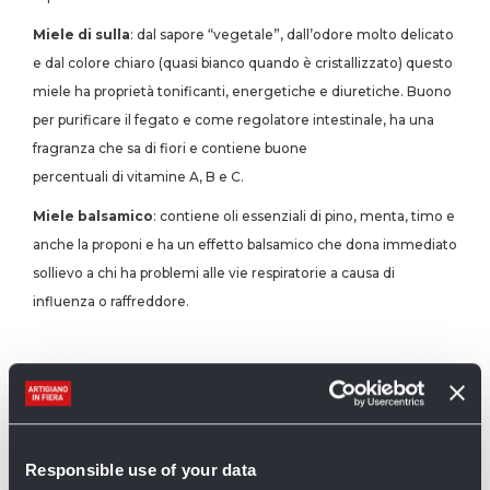
Miele di sulla
: dal sapore “vegetale”, dall’odore molto delicato
e dal colore chiaro (quasi bianco quando è cristallizzato) questo
miele ha proprietà tonificanti, energetiche e diuretiche. Buono
per purificare il fegato e come regolatore intestinale, ha una
fragranza che sa di fiori e contiene buone
percentuali di vitamine A, B e C.
Miele balsamico
: contiene oli essenziali di pino, menta, timo e
anche la proponi e ha un effetto balsamico che dona immediato
sollievo a chi ha problemi alle vie respiratorie a causa di
influenza o raffreddore.
MIELI MENO COMUNI
Miele di tiglio
: dalle proprietà calmanti, diuretiche e digestive
funge anche da sedativo per i dolori mestruali e può essere di
Responsible use of your data
aiuto contro l’insonnia. Buono anche per tisane espettoranti, è