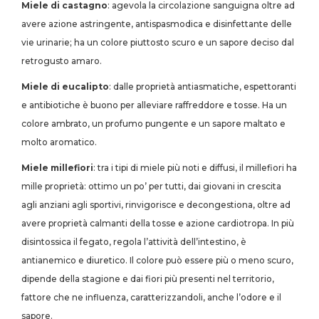
Miele di castagno
: agevola la circolazione sanguigna oltre ad
avere azione astringente, antispasmodica e disinfettante delle
vie urinarie; ha un colore piuttosto scuro e un sapore deciso dal
retrogusto amaro.
Miele di eucalipto
: dalle proprietà antiasmatiche, espettoranti
e antibiotiche è buono per alleviare raffreddore e tosse. Ha un
colore ambrato, un profumo pungente e un sapore maltato e
molto aromatico.
Miele millefiori
: tra i tipi di miele più noti e diffusi, il millefiori ha
mille proprietà: ottimo un po’ per tutti, dai giovani in crescita
agli anziani agli sportivi, rinvigorisce e decongestiona, oltre ad
avere proprietà calmanti della tosse e azione cardiotropa. In più
disintossica il fegato, regola l’attività dell’intestino, è
antianemico e diuretico. Il colore può essere più o meno scuro,
dipende della stagione e dai fiori più presenti nel territorio,
fattore che ne influenza, caratterizzandoli, anche l’odore e il
sapore.