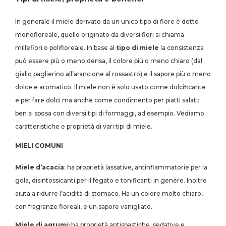
In generale il miele derivato da un unico tipo di fiore è detto
monofloreale, quello originato da diversi fiori si chiama
millefiori o polifloreale. In base al
tipo di miele
la consistenza
può essere più o meno densa, il colore più o meno chiaro (dal
giallo paglierino all’arancione al rossastro) e il sapore più o meno
dolce e aromatico. Il miele non è solo usato come dolcificante
e per fare dolci ma anche come condimento per piatti salati:
ben si sposa con diversi tipi di formaggi, ad esempio. Vediamo
caratteristiche e proprietà di vari tipi di miele.
MIELI COMUNI
Miele d’acacia
: ha proprietà lassative, antinfiammatorie per la
gola, disintossicanti per il fegato e tonificanti in genere. Inoltre
aiuta a ridurre l’acidità di stomaco. Ha un colore molto chiaro,
con fragranze floreali, e un sapore vanigliato.
Miele di agrumi:
ha proprietà antispastiche, sedative e