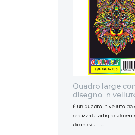
so di Corsa,
Quadro large co
disegno in vellut
colorare: Lupo, 
di corsa è fra i più
È un quadro in velluto da 
..
realizzato artigianalment
dimensioni ...