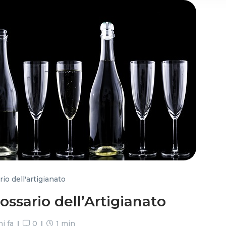
 may combine it with other information that you’ve provided to t
 your use of their services.
io dell'artigianato
ossario dell’Artigianato
i fa
0
1 min