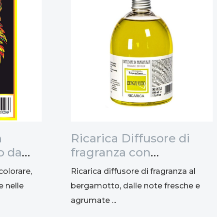
n
Ricarica Diffusore di
o da
fragranza con
47x35cm
bastoncini al
colorare,
Ricarica diffusore di fragranza al
bergamotto, 500ml
e nelle
bergamotto, dalle note fresche e
agrumate ...