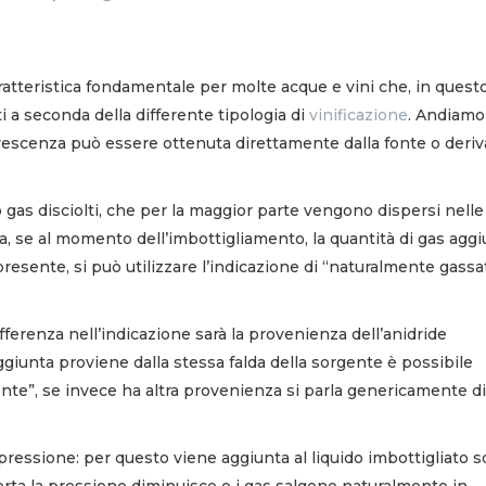
ratteristica fondamentale per molte acque e vini che, in quest
i a seconda della differente tipologia di
vinificazione
. Andiamo
ervescenza può essere ottenuta direttamente dalla fonte o deriv
gas disciolti, che per la maggior parte vengono dispersi nelle 
a, se al momento dell’imbottigliamento, la quantità di gas agg
resente, si può utilizzare l’indicazione di “naturalmente gassa
differenza nell’indicazione sarà la provenienza dell’anidride
ggiunta proviene dalla stessa falda della sorgente è possibile
gente”, se invece ha altra provenienza si parla genericamente di
pressione: per questo viene aggiunta al liquido imbottigliato s
erta la pressione diminuisce e i gas salgono naturalmente in