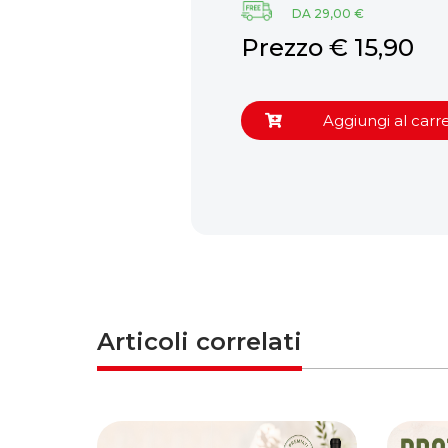
DA 29,00 €
 €
Prezzo € 15,90
 24,00
Aggiungi al carre
ungi al carrello
Articoli correlati