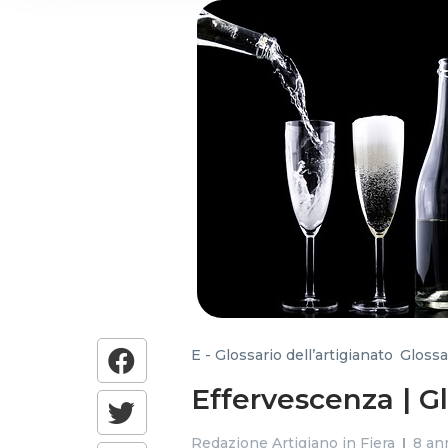
and analytics partners who
that they’ve collected from
E - Glossario dell’artigianato
,
Glossar
Effervescenza | Gl
Redazione Artigiano in Fiera
8 ann