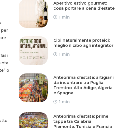
Aperitivo estivo gourmet:
cosa portare a cena d’estate
1 min
o
 per
are
Cibi naturalmente proteici:
meglio il cibo agli integratori
1 min
fasi
iunta
te” o
Anteprima d’estate: artigiani
da incontrare tra Puglia,
Trentino-Alto Adige, Algeria
e Spagna
1 min
Anteprima d’estate: prime
otto
tappe tra Calabria,
Piemonte, Tunisia e Francia