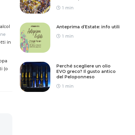
1 min
alcol
Anteprima d’Estate: info utili
one
1 min
tti in
uppa
Perché scegliere un olio
i (o
EVO greco? Il gusto antico
del Peloponneso
1 min