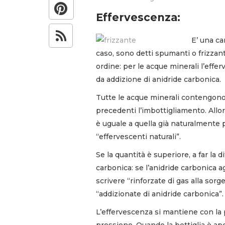
Effervescenza:
E’ una ca
caso, sono detti spumanti o frizzant
ordine: per le acque minerali l’eff
da addizione di anidride carbonica.
Tutte le acque minerali contengono 
precedenti l’imbottigliamento. Allor
è uguale a quella già naturalmente p
“effervescenti naturali”.
Se la quantità è superiore, a far la 
carbonica: se l’anidride carbonica a
scrivere “rinforzate di gas alla sor
“addizionate di anidride carbonica”.
L’effervescenza si mantiene con la 
pressione. Quando la bottiglia è ap