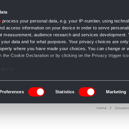
data
s
process your personal data, e.g. your IP-number, using techno
nd access information on your device in order to serve personal
ent measurement, audience research and services development.
 your data and for what purposes. Your privacy choices are only
e accessori
Casa e arredo
Gioielli
Salute e bellezza
T
l property where you have made your choices. You can change or 
 the Cookie Declaration or by clicking on the Privacy trigger ico
like to:
 about your geographical location which can be accurate to withi
 by actively scanning it for specific characteristics (fingerprintin
Preferences
Statistics
Marketing
our personal data is processed and set your preferences in the
Home
Glossario
ise content and ads, to provide social media features and to an
information about your use of our site with our social media, adve