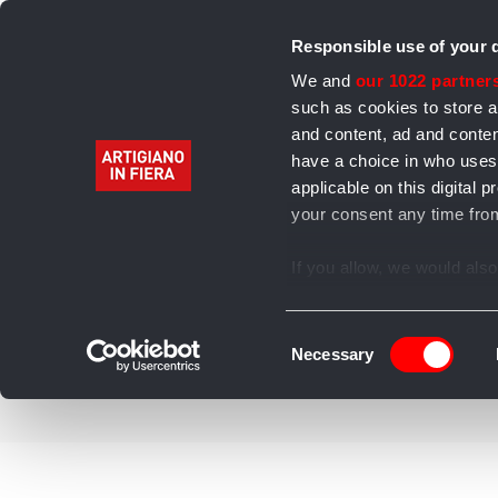
Responsible use of your 
We and
our 1022 partner
such as cookies to store a
and content, ad and cont
have a choice in who uses
Home
Alimentari
Bevande
Abbigliamento 
applicable on this digita
your consent any time from
Archivio
If you allow, we would also 
Collect information
several meters
Consent
Identify your device
Necessary
Selection
Find out more about how y
section
.
We use cookies to personal
our traffic. We also share 