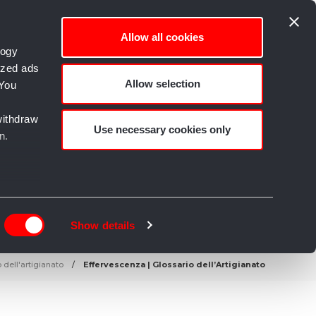
Allow all cookies
logy
ized ads
Allow selection
 You
empo libero e Creatività
withdraw
Use necessary cookies only
n.
n
g)
Show details
details
 dell'artigianato
Effervescenza | Glossario dell’Artigianato
alyse
rtising