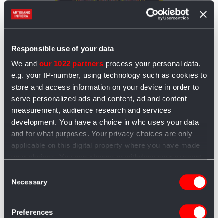
Responsible use of your data
We and
our 1022 partners
process your personal data,
e.g. your IP-number, using technology such as cookies to
store and access information on your device in order to
serve personalized ads and content, ad and content
measurement, audience research and services
development. You have a choice in who uses your data
and for what purposes. Your privacy choices are only
applicable on this digital property where you have made
Quadro large con disegno
Ri
your choices. You can change or withdraw your consent
in velluto da colorare: Lupo,
fr
any time from the Cookie Declaration or by clicking on
Consent
47x35cm
be
the Privacy trigger icon.
Necessary
Selection
È un quadro in velluto da colorare,
Ri
realizzato artigianalmente nelle
be
If you allow, we would also like to:
Preferences
dimensioni ...
ag
Collect information about your geographical