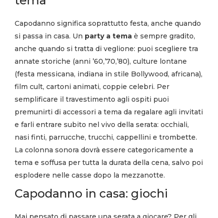
tema
Capodanno significa soprattutto festa, anche quando
si passa in casa. Un
party a tema
è sempre gradito,
anche quando si tratta di veglione: puoi scegliere tra
annate storiche (anni ’60,’70,’80), culture lontane
(festa messicana, indiana in stile Bollywood, africana),
film cult, cartoni animati, coppie celebri. Per
semplificare il travestimento agli ospiti puoi
premunirti di accessori a tema da regalare agli invitati
e farli entrare subito nel vivo della serata: occhiali,
nasi finti, parrucche, trucchi, cappellini e trombette.
La colonna sonora dovrà essere categoricamente a
tema e soffusa per tutta la durata della cena, salvo poi
esplodere nelle casse dopo la mezzanotte.
Capodanno in casa: giochi
Mai pensato di passare una serata a giocare? Per gli