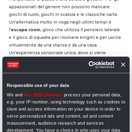
appassionati del genere non possono mancare
giochi di ruolo, giochi in scatola e le classiche carte.
Un’alternativa molto in voga negli ultimi tempi è
l’
escape room
, gioco che utilizza il pensiero laterale
e il gioco di squadra per risolvere enigmi e per uscire
virtualmente da una stanza o da una casa.
Un’esperienza sensoriale unica, dove si viene
catapultati in una dimensione lontana con gli amici e
dove il tempo è tiranno: il timer deve scoccare prima
della mezzanotte e del brindisi!
Responsible use of your data
We and
our 1022 partners
process your personal data,
e.g. your IP-number, using technology such as cookies to
store and access information on your device in order to
serve personalized ads and content, ad and content
measurement, audience research and services
development. You have a choice in who uses your data