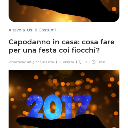
A tavola
,
Usi & Costumi
Capodanno in casa: cosa fare
per una festa coi fiocchi?
Redazione Artigiano in Fiera
10 anni fa
0
1 min