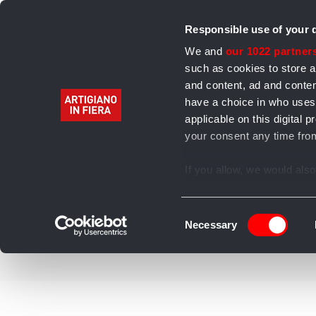
Responsible use of your 
We and
our 1022 partner
such as cookies to store a
and content, ad and cont
have a choice in who uses
Home
Alimentari
Bevande
Abbigliamento 
applicable on this digita
your consent any time from
Archivio
If you allow, we would also 
Collect information
several meters
Consent
Identify your device
Necessary
Selection
Find out more about how y
section
.
We use cookies to personal
our traffic. We also share 