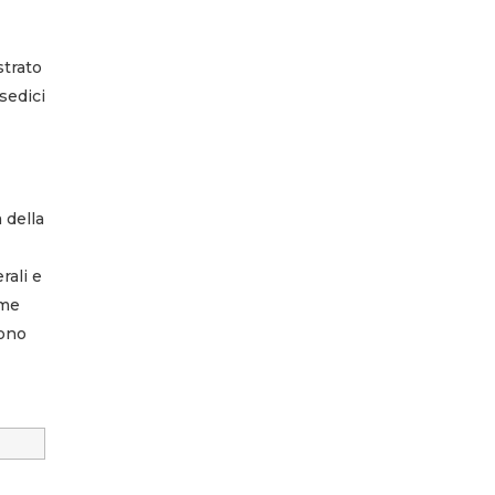
strato
sedici
 della
rali e
ome
rono