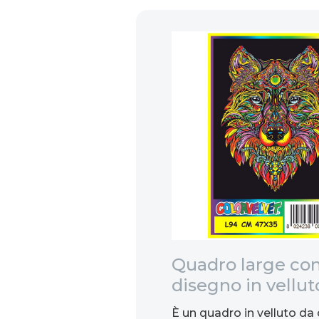
re alle
Quadro large co
L
disegno in vellut
colorare: Lupo, 
un prestigioso liquore
È un quadro in velluto da 