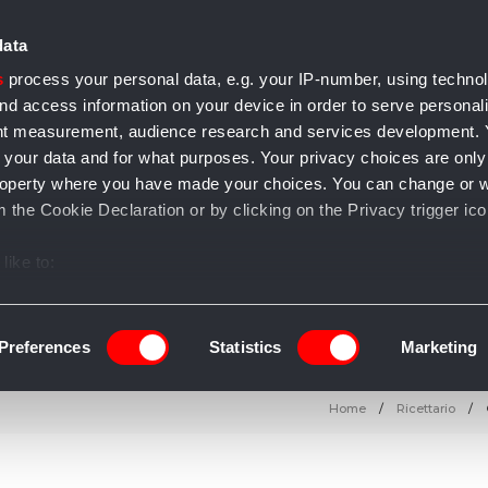
data
s
process your personal data, e.g. your IP-number, using techno
nd access information on your device in order to serve personal
ent measurement, audience research and services development.
 your data and for what purposes. Your privacy choices are only
e accessori
Casa e arredo
Gioielli
Salute e bellezza
T
l property where you have made your choices. You can change or 
 the Cookie Declaration or by clicking on the Privacy trigger ico
like to:
 about your geographical location which can be accurate to withi
 by actively scanning it for specific characteristics (fingerprintin
Preferences
Statistics
Marketing
our personal data is processed and set your preferences in the
Home
Ricettario
ise content and ads, to provide social media features and to an
information about your use of our site with our social media, adve