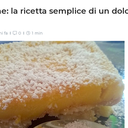
e: la ricetta semplice di un dol
i fa
0
1 min