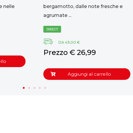
bergamotto, 500ml
e nelle
bergamotto, dalle note fresche e
agrumate ...
DA 49,00 €
Prezzo € 26,99
llo
Aggiungi al carrello