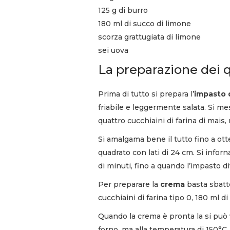
125 g di burro
180 ml di succo di limone
scorza grattugiata di limone
sei uova
La preparazione dei q
Prima di tutto si prepara l’
impasto 
friabile e leggermente salata. Si mes
quattro cucchiaini di farina di mais,
Si amalgama bene il tutto fino a ot
quadrato con lati di 24 cm. Si infor
di minuti, fino a quando l’impasto d
Per preparare la
crema
basta sbatt
cucchiaini di farina tipo 0, 180 ml d
Quando la crema è pronta la si può
forno, ma alla temperatura di 150°C. 