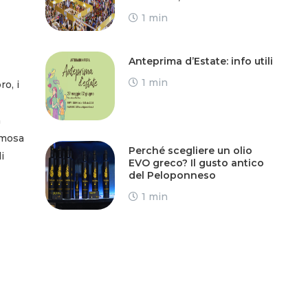
1 min
Anteprima d’Estate: info utili
1 min
ro, i
a
mmosa
Perché scegliere un olio
i
EVO greco? Il gusto antico
del Peloponneso
1 min