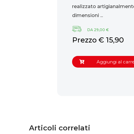
inario della Repubblica
realizzato artigianalment
dimensioni ...
61,50
DA 29,00 €
Prezzo € 15,90
ungi al carrello
Aggiungi al carre
Articoli correlati