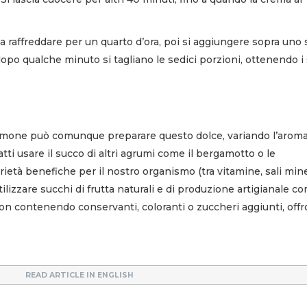
scia raffreddare per un quarto d’ora, poi si aggiungere sopra uno 
opo qualche minuto si tagliano le sedici porzioni, ottenendo i 
limone può comunque preparare questo dolce, variando l’aroma
ti usare il succo di altri agrumi come il bergamotto o le
ietà benefiche per il nostro organismo (tra vitamine, sali mine
tilizzare succhi di frutta naturali e di produzione artigianale c
on contenendo conservanti, coloranti o zuccheri aggiunti, off
READ ARTICLE IN ENGLISH