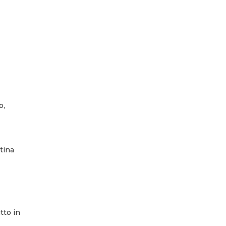
o,
ntina
tto in