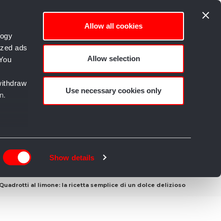
Allow all cookies
logy
ized ads
Allow selection
 You
empo libero e Creatività
withdraw
Use necessary cookies only
n.
n
g)
Show details
details
Quadrotti al limone: la ricetta semplice di un dolce delizioso
alyse
rtising