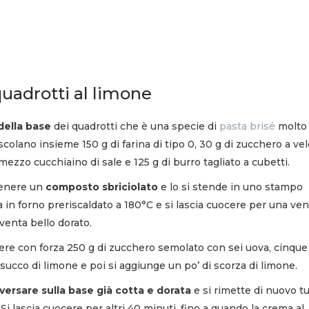
uadrotti al limone
della base
dei quadrotti che è una specie di
pasta brisé
molto
colano insieme 150 g di farina di tipo 0, 30 g di zucchero a vel
 mezzo cucchiaino di sale e 125 g di burro tagliato a cubetti.
tenere un
composto sbriciolato
e lo si stende in uno stampo
na in forno preriscaldato a 180°C e si lascia cuocere per una ve
iventa bello dorato.
ere con forza 250 g di zucchero semolato con sei uova, cinque
i succo di limone e poi si aggiunge un po’ di scorza di limone.
versare sulla base già cotta e dorata
e si rimette di nuovo tu
Si lascia cuocere per altri 40 minuti, fino a quando la crema al