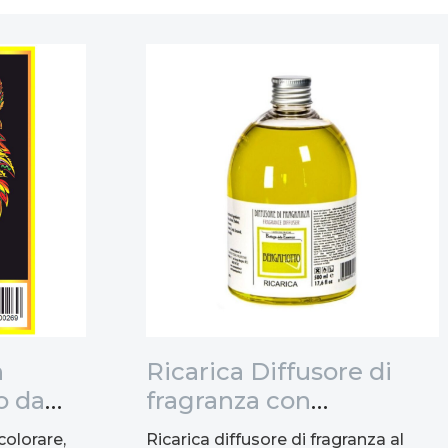
n
Ricarica Diffusore di
o da
fragranza con
47x35cm
bastoncini al
colorare,
Ricarica diffusore di fragranza al