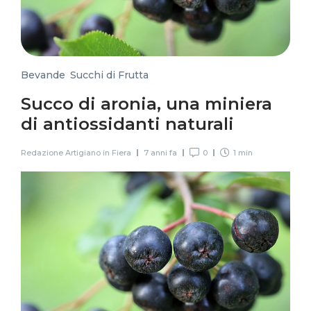
Bevande
,
Succhi di Frutta
Succo di aronia, una miniera
di antiossidanti naturali
Redazione Artigiano in Fiera
7 anni fa
0
1 min