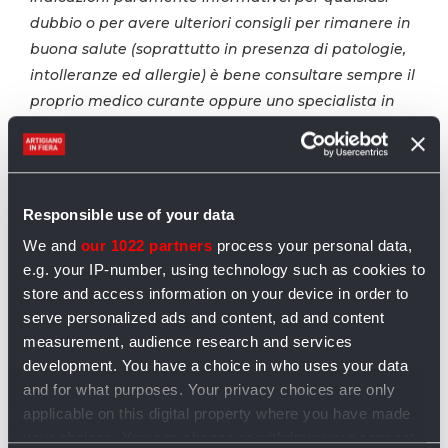
dubbio o per avere ulteriori consigli per rimanere in
buona salute (soprattutto in presenza di patologie,
intolleranze ed allergie) è bene consultare sempre il
proprio medico curante oppure uno specialista in
alimentazione.
Responsible use of your data
We and
our 1022 partners
process your personal data,
e.g. your IP-number, using technology such as cookies to
store and access information on your device in order to
serve personalized ads and content, ad and content
measurement, audience research and services
development. You have a choice in who uses your data
and for what purposes. Your privacy choices are only
applicable on this digital property where you have made
your choices. You can change or withdraw your consent