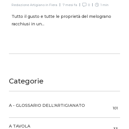
Redazione Artigiano in Fiera
7 mesi fa
0
1 min
Tutto il gusto e tutte le proprietà del melograno
racchiusi in un...
Categorie
A - GLOSSARIO DELL'ARTIGIANATO
101
A TAVOLA
33