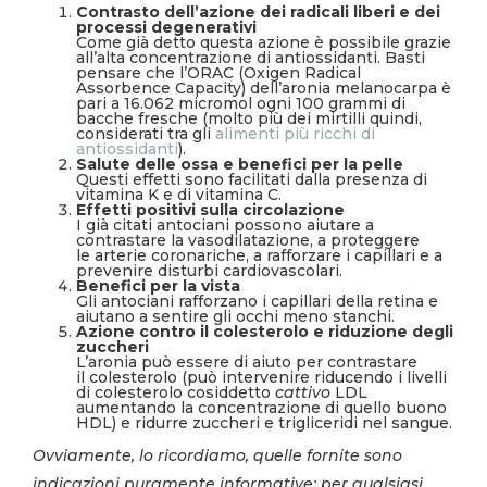
Contrasto dell’azione dei radicali liberi e dei
processi degenerativi
Come già detto questa azione è possibile grazie
all’alta concentrazione di antiossidanti. Basti
pensare che l’ORAC (Oxigen Radical
Assorbence Capacity) dell’aronia melanocarpa è
pari a 16.062 micromol ogni 100 grammi di
bacche fresche (molto più dei mirtilli quindi,
considerati tra gli
alimenti più ricchi di
antiossidanti
).
Salute delle ossa e benefici per la pelle
Questi effetti sono facilitati dalla presenza di
vitamina K e di vitamina C.
Effetti positivi sulla circolazione
I già citati antociani possono aiutare a
contrastare la vasodilatazione, a proteggere
le arterie coronariche, a rafforzare i capillari e a
prevenire disturbi cardiovascolari.
Benefici per la vista
Gli antociani rafforzano i capillari della retina e
aiutano a sentire gli occhi meno stanchi.
Azione contro il colesterolo e riduzione degli
zuccheri
L’aronia può essere di aiuto per contrastare
il colesterolo (può intervenire riducendo i livelli
di colesterolo cosiddetto
cattivo
LDL
aumentando la concentrazione di quello buono
HDL) e ridurre zuccheri e trigliceridi nel sangue.
Ovviamente, lo ricordiamo, quelle fornite sono
indicazioni puramente informative: per qualsiasi