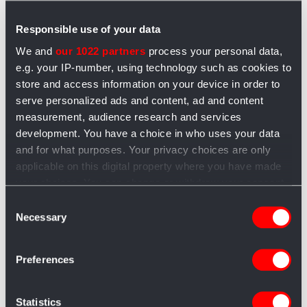
Responsible use of your data
La produzione del formaggio in
breve
We and
our 1022 partners
process your personal data,
e.g. your IP-number, using technology such as cookies to
store and access information on your device in order to
✓ Il formaggio fa parte della dieta umana da migliaia
serve personalized ads and content, ad and content
di anni.
measurement, audience research and services
✓ Il latte più i batteri dell’acido lattico producono
development. You have a choice in who uses your data
formaggio di latte fresco o acido.
and for what purposes. Your privacy choices are only
✓ La produzione di formaggi si divide in genere in
applicable on this digital property where you have made
due grandi famiglie, a pasta dura e a pasta molle.
your choices. You can change or withdraw your consent
Non tutti i formaggi sono uguali
any time from the Cookie Declaration or by clicking on
Consent
the Privacy trigger icon.
Necessary
Selection
C’è una grande
If you allow, we would also like to:
Preferences
Collect information about your geographical
differenza tra un
location which can be accurate to within several
prodotto industriale
meters
Statistics