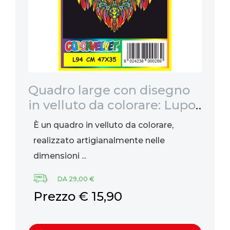
Quadro large con disegno
Ri
in velluto da colorare: Lupo,
fr
47x35cm
be
È un quadro in velluto da colorare,
Ri
realizzato artigianalmente nelle
be
dimensioni ...
ag
DA 29,00 €
Prezzo € 15,90
P