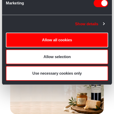
Marketing
Find out more about how your personal data is processed
and set your preferences in the
details section
.
Show details
We use cookies to personalise content and ads, to
provide social media features and to analyse our traffic.
We also share information about your use of our site with
Allow all cookies
our social media, advertising and analytics partners who
Articoli correlati
may combine it with other information that you’ve
provided to them or that they’ve collected from your use
Allow selection
of their services.
Use necessary cookies only