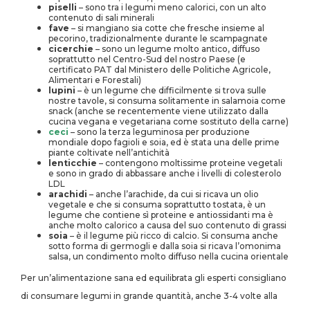
piselli
– sono tra i legumi meno calorici, con un alto
contenuto di sali minerali
fave
– si mangiano sia cotte che fresche insieme al
pecorino, tradizionalmente durante le scampagnate
cicerchie
– sono un legume molto antico, diffuso
soprattutto nel Centro-Sud del nostro Paese (e
certificato PAT dal Ministero delle Politiche Agricole,
Alimentari e Forestali)
lupini
– è un legume che difficilmente si trova sulle
nostre tavole, si consuma solitamente in salamoia come
snack (anche se recentemente viene utilizzato dalla
cucina vegana e vegetariana come sostituto della carne)
ceci
– sono la terza leguminosa per produzione
mondiale dopo fagioli e soia, ed è stata una delle prime
piante coltivate nell’antichità
lenticchie
– contengono moltissime proteine vegetali
e sono in grado di abbassare anche i livelli di colesterolo
LDL
arachidi
– anche l’arachide, da cui si ricava un olio
vegetale e che si consuma soprattutto tostata, è un
legume che contiene sì proteine e antiossidanti ma è
anche molto calorico a causa del suo contenuto di grassi
soia
– è il legume più ricco di calcio. Si consuma anche
sotto forma di germogli e dalla soia si ricava l’omonima
salsa, un condimento molto diffuso nella cucina orientale
Per un’alimentazione sana ed equilibrata gli esperti consigliano
di consumare legumi in grande quantità, anche 3-4 volte alla