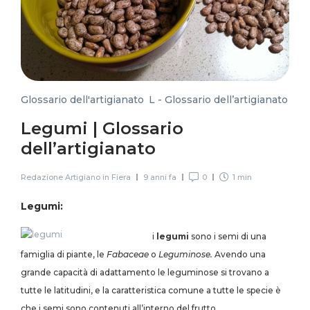
Glossario dell'artigianato
,
L - Glossario dell’artigianato
Legumi | Glossario
dell’artigianato
Redazione Artigiano in Fiera
9 anni fa
0
1 min
Legumi:
i
legumi
sono i semi di una
famiglia di piante, le
Fabaceae
o
Leguminose.
Avendo una
grande capacità di adattamento le leguminose
si trovano a
tutte le latitudini, e la caratteristica comune a tutte le specie è
che i semi sono contenuti all’interno del frutto,