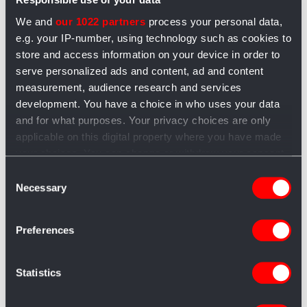
We and
our 1022 partners
process your personal data,
e.g. your IP-number, using technology such as cookies to
store and access information on your device in order to
serve personalized ads and content, ad and content
measurement, audience research and services
Ceci BIO, 500g
Fa
development. You have a choice in who uses your data
and for what purposes. Your privacy choices are only
applicable on this digital property where you have made
Ceci da agricoltura biologica coltivati a
Fa
your choices. You can change or withdraw your consent
any time from the Cookie Declaration or by clicking on
1200m in piena montagna e ...
co
Consent
the Privacy trigger icon.
Necessary
Selection
mo
DA 49,00 €
If you allow, we would also like to:
Prezzo € 6,00
Preferences
Collect information about your geographical
P
location which can be accurate to within several
meters
Statistics
Aggiungi al carrello
Identify your device by actively scanning it for
specific characteristics (fingerprinting)